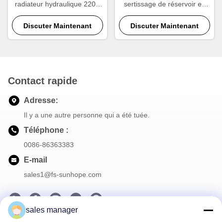
radiateur hydraulique 220V
sertissage de réservoir en
avancée pour les réservoirs
plastique de radiateur |
de plastique automobile
Discuter Maintenant
Pince à sertir pour radiateur
Discuter Maintenant
haute vitesse 220 V
Contact rapide
Adresse:
Il y a une autre personne qui a été tuée.
Téléphone :
0086-86363383
E-mail
sales1@fs-sunhope.com
sales manager