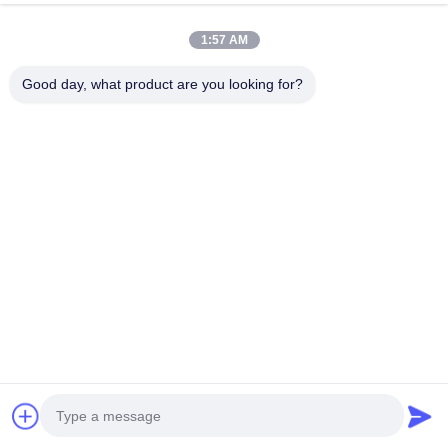
Notre Newsletter
1:57 AM
Abonnez-vous à notre newsletter pour des réductions et plus
encore.
Good day, what product are you looking for?
Contactez-Nous
Politique de confidentialité
|
Plan du site
| Chine Bonne Qualité
Radiateur faisant la machine Fournisseur. Copyright © 2021-2026
FOSHAN SUNHOPE CO.,LTD. . Tous droits réservés.