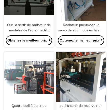
Outil à sertir de radiateur de
Radiateur pneumatique
modèles de l'écran tactile
servo de 200 modèles faisant
200, PLC de machines de
la machine avec
Obtenez le meilleur prix
Obtenez le meilleur prix
fabrication de radiateur
Workingstation
programmable
Quatre outil à sertir de
outil à sertir de réservoir en