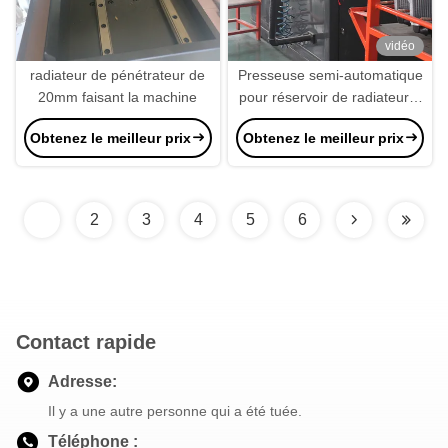
vidéo
radiateur de pénétrateur de
Presseuse semi-automatique
20mm faisant la machine
pour réservoir de radiateur à
quatre côtés 0.8Mpa
Obtenez le meilleur prix
Obtenez le meilleur prix
1
2
3
4
5
6
Contact rapide
Adresse:
Il y a une autre personne qui a été tuée.
Téléphone :