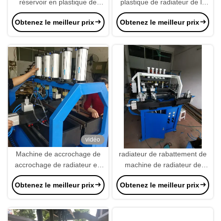
réservoir en plastique de
plastique de radiateur de la
radiateur des côtés 0.8Mpa
puissance 400W,
Obtenez le meilleur prix
Obtenez le meilleur prix
semi automatique
programmation de PLC
d'équipement industriel de
radiateur
vidéo
Machine de accrochage de
radiateur de rabattement de
accrochage de radiateur en
machine de radiateur de
plastique du réservoir d'eau
puissance de 220V 370W
Obtenez le meilleur prix
Obtenez le meilleur prix
de voiture d'outil de radiateur
faisant la machine
pneumatique servo de
puissance C