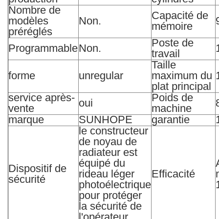
Nombre de
Capacité de
modèles
Non.
mémoire
préréglés
Poste de
Programmable
Non.
travail
Taille
forme
unregular
maximum du
plat principal
service après-
Poids de
oui
vente
machine
marque
SUNHOPE
garantie
le constructeur
de noyau de
radiateur est
équipé du
Dispositif de
rideau léger
Efficacité
sécurité
photoélectrique
pour protéger
la sécurité de
l'opérateur