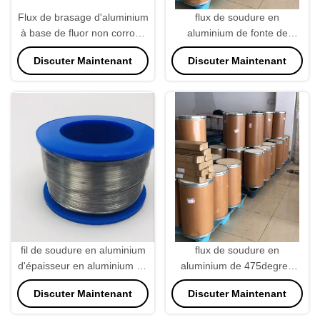
Flux de brasage d'aluminium
flux de soudure en
à base de fluor non corrosif
aluminium de fonte de
25 kg/bouteille à 525 °C
25KG/Bucket 525degree
Discuter Maintenant
Discuter Maintenant
pour la machine de soudure
fil de soudure en aluminium
flux de soudure en
d'épaisseur en aluminium de
aluminium de 475degree
2mm pour la machine de
550g/L, poudre en
Discuter Maintenant
Discuter Maintenant
soudure
aluminium de décapant à
souder