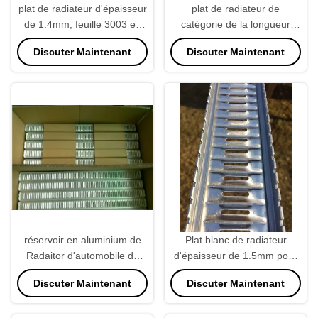
plat de radiateur d'épaisseur
plat de radiateur de
de 1.4mm, feuille 3003 en
catégorie de la longueur
aluminium pour Cummins
3003 de 50-70mm, plat de
Discuter Maintenant
Discuter Maintenant
Caterpillar
débouché de radiateur
réglable
réservoir en aluminium de
Plat blanc de radiateur
Radaitor d'automobile de
d'épaisseur de 1.5mm pour
PlateFor d'en-tête de
le noyau automatique
Discuter Maintenant
Discuter Maintenant
l'épaisseur 3003 de 1.5mm
Corolla 86 de radiateur