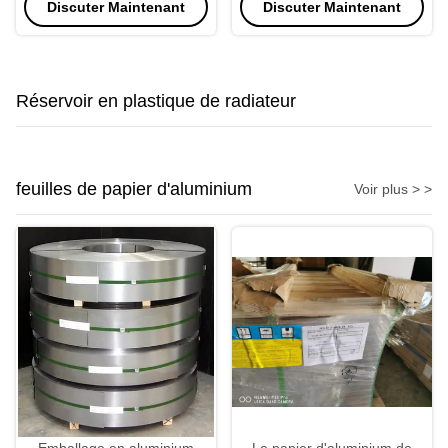
Discuter Maintenant
Discuter Maintenant
refroidisseur d'air de charge
2.0mm
de condensateur de voiture
Réservoir en plastique de radiateur
feuilles de papier d'aluminium
Voir plus > >
Emballage en aluminium
Le papier d'aluminium de