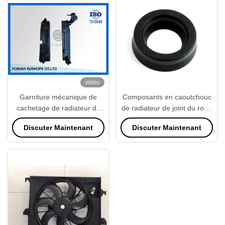
vidéo
Garniture mécanique de
Composants en caoutchouc
cachetage de radiateur de
de radiateur de joint du rond
réservoir en plastique
ISO9001 imperméable
Discuter Maintenant
Discuter Maintenant
AUTOMATIQUE de radiateur
entre le plat d'en-tête et le
réservoir en plastique