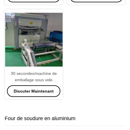
30 secondes/machine de
emballage sous vide
industrielle scelleur de PCs
Discuter Maintenant
réglable
Four de soudure en aluminium