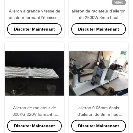
vidéo
Aileron à grande vitesse de
aileron de radiateur d'aileron
radiateur formant l'épaisseur
de 2500W 8mm haut
de tube de la taille 1.5mm de
formant la haute précision
Discuter Maintenant
Discuter Maintenant
la machine 5mm
de machine
Aileron de radiateur de
aileron 0.08mm épais
800KG 220V formant la
d'aileron de 8mm haut
machine avec la grande
formant la machine pour le
Discuter Maintenant
Discuter Maintenant
vitesse
réservoir d'automobile