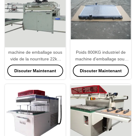
machine de emballage sous
Poids 800KG industriel de
vide de la nourriture 22kw
machine d'emballage sous
commerciale, vitesse
vide de PLC de dessus de
Discuter Maintenant
Discuter Maintenant
industrielle du scelleur
Tableau
40secs/Pc de vide