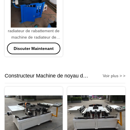
radiateur de rabattement de
machine de radiateur de
puissance de 220V 370W
Discuter Maintenant
faisant la machine
Constructeur Machine de noyau de
Voir plus > >
radiateur