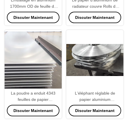
1700mm OD de feuille de
radiateur couvre Rolls de
radiateur réglable de 3003
largeur de l'aluminium
Discuter Maintenant
Discuter Maintenant
catégories.
2400mm
La poudre a enduit 4343
L'éléphant réglable de
feuilles de papier
papier aluminium
d'aluminium pour l'aileron de
d'épaisseur de H22 2mm-
Discuter Maintenant
Discuter Maintenant
radiateur
4mm roulent résistant