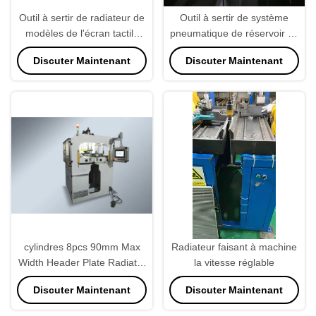
Outil à sertir de radiateur de
Outil à sertir de système
modèles de l'écran tactile
pneumatique de réservoir en
200, PLC de machines de
plastique semi automatique
Discuter Maintenant
Discuter Maintenant
fabrication de radiateur
de radiateur
programmable
cylindres 8pcs 90mm Max
Radiateur faisant à machine
Width Header Plate Radiator
la vitesse réglable
faisant la machine pour le
Discuter Maintenant
Discuter Maintenant
réservoir de radiateur