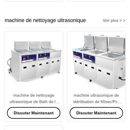
machine de nettoyage ultrasonique
Voir plus > >
machine de nettoyage
machine ultrasonique de
ultrasonique de Bath de la
stérilisation de 60sec/Pcs
fente 22kw, lavage
220V pour des industries
Discuter Maintenant
Discuter Maintenant
ultrasonique de short de la
machine 220V 50Hz de Bath