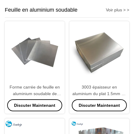
Feuille en aluminium soudable
Voir plus > >
Forme carrée de feuille en
3003 épaisseur en
aluminium soudable de
aluminium du plat 1.5mm de
l'alliage 8011 de résistance à
feuille en aluminium
Discuter Maintenant
Discuter Maintenant
la corrosion