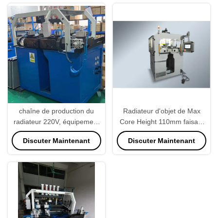
chaîne de production du
Radiateur d'objet de Max
radiateur 220V, équipement
Core Height 110mm faisant
industriel de radiateur semi
la machine pour le radiateur
Discuter Maintenant
Discuter Maintenant
automatique
de camion