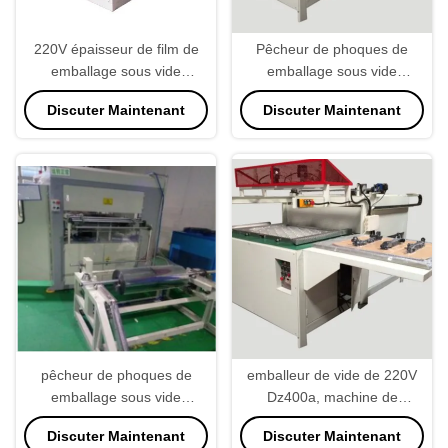
220V épaisseur de film de
Pêcheur de phoques de
emballage sous vide
emballage sous vide
industrielle de la machine
industriel de nourriture de
Discuter Maintenant
Discuter Maintenant
0.1mm
machine de preuve de la
poussière 800KG
pêcheur de phoques de
emballeur de vide de 220V
emballage sous vide
Dz400a, machine de
industriel 35secs/Pc de la
emballage sous vide de
Discuter Maintenant
Discuter Maintenant
machine 21kw réglable
chambre du double 800KG