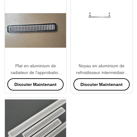
Plat en aluminium de
Noyau en aluminium de
radiateur de l'approbation
refroidisseur intermédiaire
3003 de la CE, couleur
d'aileron de norme de l'OIN
Discuter Maintenant
Discuter Maintenant
blanche de pièces de
de haute qualité
rechange de radiateur