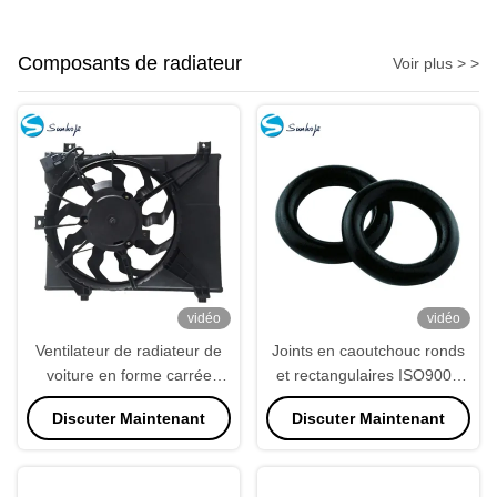
Composants de radiateur
Voir plus > >
vidéo
vidéo
Ventilateur de radiateur de
Joints en caoutchouc ronds
voiture en forme carrée
et rectangulaires ISO9001
PA66
personnalisables et
Discuter Maintenant
Discuter Maintenant
étanches