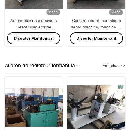
vidéo
vidéo
Automobile en aluminium
Constructeur pneumatique
Heater Radiator de
servo Machine, machine de
constructeurs de noyau des
noyau de radiateur
Discuter Maintenant
Discuter Maintenant
tubes 800kg de Multirow
d'Assemblée de noyau
Aileron de radiateur formant la
Voir plus > >
machine