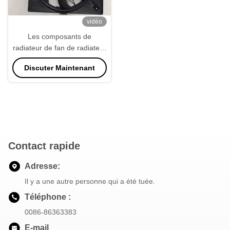
vidéo
Les composants de
radiateur de fan de radiateur
de la voiture PA66 ajustent la
Discuter Maintenant
forme
Contact rapide
Adresse:
Il y a une autre personne qui a été tuée.
Téléphone :
0086-86363383
E-mail