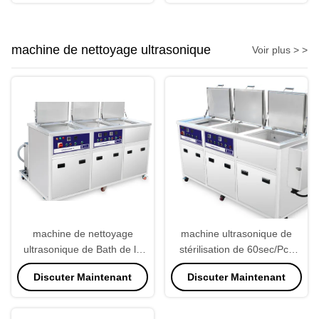
machine de nettoyage ultrasonique
Voir plus > >
machine de nettoyage
machine ultrasonique de
ultrasonique de Bath de la
stérilisation de 60sec/Pcs
fente 22kw, lavage
220V pour des industries
Discuter Maintenant
Discuter Maintenant
ultrasonique de short de la
machine 220V 50Hz de Bath