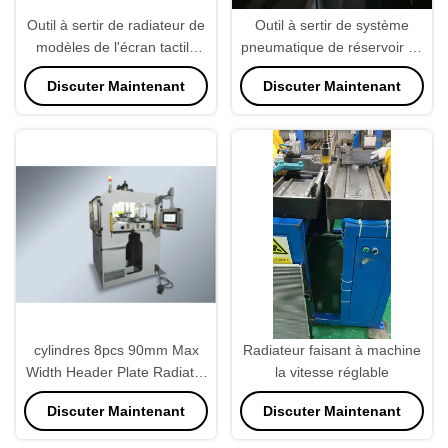
Outil à sertir de radiateur de
Outil à sertir de système
modèles de l'écran tactile
pneumatique de réservoir en
200, PLC de machines de
plastique semi automatique
Discuter Maintenant
Discuter Maintenant
fabrication de radiateur
de radiateur
programmable
cylindres 8pcs 90mm Max
Radiateur faisant à machine
Width Header Plate Radiator
la vitesse réglable
faisant la machine pour le
Discuter Maintenant
Discuter Maintenant
réservoir de radiateur