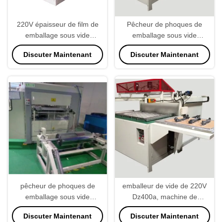
220V épaisseur de film de
Pêcheur de phoques de
emballage sous vide
emballage sous vide
industrielle de la machine
industriel de nourriture de
Discuter Maintenant
Discuter Maintenant
0.1mm
machine de preuve de la
poussière 800KG
pêcheur de phoques de
emballeur de vide de 220V
emballage sous vide
Dz400a, machine de
industriel 35secs/Pc de la
emballage sous vide de
Discuter Maintenant
Discuter Maintenant
machine 21kw réglable
chambre du double 800KG