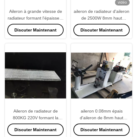
vidéo
Aileron à grande vitesse de
aileron de radiateur d'aileron
radiateur formant l'épaisseur
de 2500W 8mm haut
de tube de la taille 1.5mm de
formant la haute précision
Discuter Maintenant
Discuter Maintenant
la machine 5mm
de machine
Aileron de radiateur de
aileron 0.08mm épais
800KG 220V formant la
d'aileron de 8mm haut
machine avec la grande
formant la machine pour le
Discuter Maintenant
Discuter Maintenant
vitesse
réservoir d'automobile