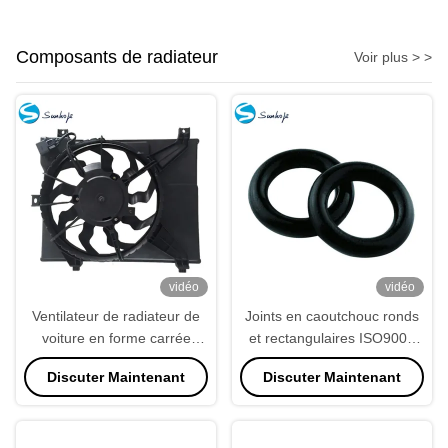
Composants de radiateur
Voir plus > >
vidéo
vidéo
Ventilateur de radiateur de
Joints en caoutchouc ronds
voiture en forme carrée
et rectangulaires ISO9001
PA66
personnalisables et
Discuter Maintenant
Discuter Maintenant
étanches