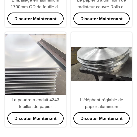
1700mm OD de feuille de
radiateur couvre Rolls de
radiateur réglable de 3003
largeur de l'aluminium
Discuter Maintenant
Discuter Maintenant
catégories.
2400mm
La poudre a enduit 4343
L'éléphant réglable de
feuilles de papier
papier aluminium
d'aluminium pour l'aileron de
d'épaisseur de H22 2mm-
Discuter Maintenant
Discuter Maintenant
radiateur
4mm roulent résistant