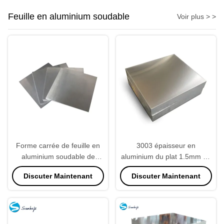
Feuille en aluminium soudable
Voir plus > >
Forme carrée de feuille en
3003 épaisseur en
aluminium soudable de
aluminium du plat 1.5mm de
l'alliage 8011 de résistance à
feuille en aluminium
Discuter Maintenant
Discuter Maintenant
la corrosion