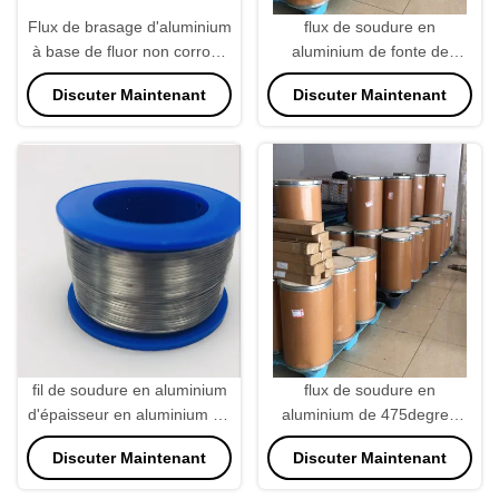
Flux de brasage d'aluminium
flux de soudure en
à base de fluor non corrosif
aluminium de fonte de
25 kg/bouteille à 525 °C
25KG/Bucket 525degree
Discuter Maintenant
Discuter Maintenant
pour la machine de soudure
fil de soudure en aluminium
flux de soudure en
d'épaisseur en aluminium de
aluminium de 475degree
2mm pour la machine de
550g/L, poudre en
Discuter Maintenant
Discuter Maintenant
soudure
aluminium de décapant à
souder