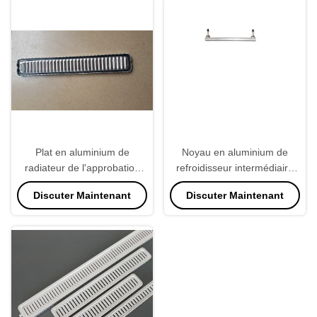
Plat en aluminium de
Noyau en aluminium de
radiateur de l'approbation
refroidisseur intermédiaire
3003 de la CE, couleur
d'aileron de norme de l'OIN
Discuter Maintenant
Discuter Maintenant
blanche de pièces de
de haute qualité
rechange de radiateur