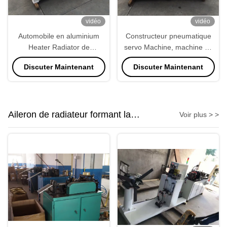
vidéo
vidéo
Automobile en aluminium
Constructeur pneumatique
Heater Radiator de
servo Machine, machine de
constructeurs de noyau des
noyau de radiateur
Discuter Maintenant
Discuter Maintenant
tubes 800kg de Multirow
d'Assemblée de noyau
Aileron de radiateur formant la
Voir plus > >
machine