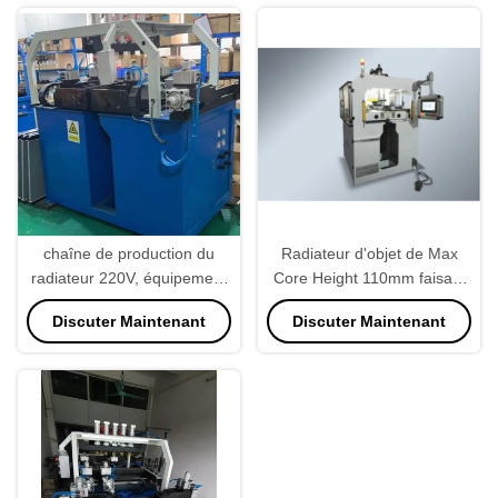
chaîne de production du
Radiateur d'objet de Max
radiateur 220V, équipement
Core Height 110mm faisant
industriel de radiateur semi
la machine pour le radiateur
Discuter Maintenant
Discuter Maintenant
automatique
de camion