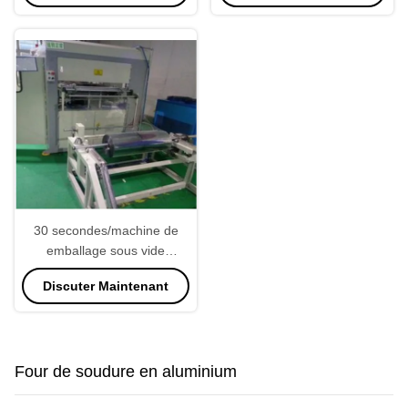
30 secondes/machine de
emballage sous vide
industrielle scelleur de PCs
Discuter Maintenant
réglable
Four de soudure en aluminium