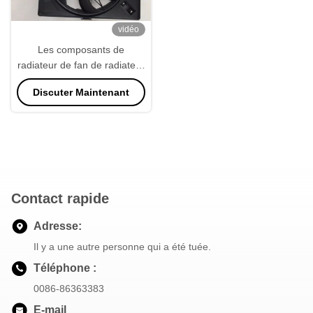
vidéo
Les composants de
radiateur de fan de radiateur
de la voiture PA66 ajustent la
Discuter Maintenant
forme
Contact rapide
Adresse:
Il y a une autre personne qui a été tuée.
Téléphone :
0086-86363383
E-mail