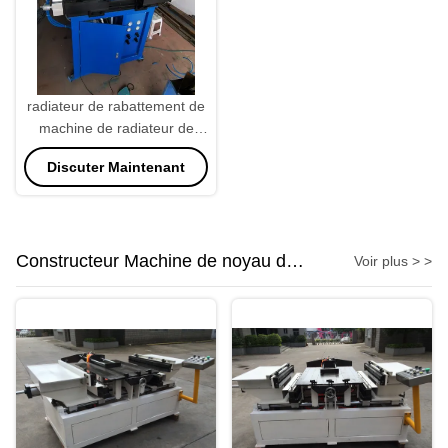
radiateur de rabattement de
machine de radiateur de
puissance de 220V 370W
Discuter Maintenant
faisant la machine
Constructeur Machine de noyau de
Voir plus > >
radiateur