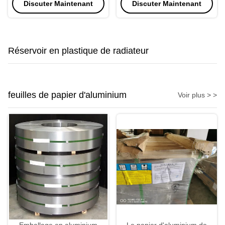
Discuter Maintenant
Discuter Maintenant
refroidisseur d'air de charge
2.0mm
de condensateur de voiture
Réservoir en plastique de radiateur
feuilles de papier d'aluminium
Voir plus > >
Emballage en aluminium
Le papier d'aluminium de