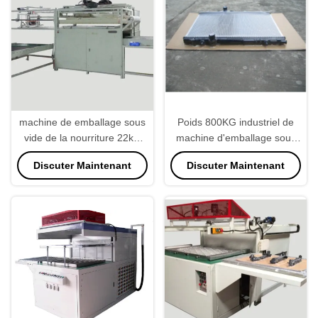
machine de emballage sous
Poids 800KG industriel de
vide de la nourriture 22kw
machine d'emballage sous
commerciale, vitesse
vide de PLC de dessus de
Discuter Maintenant
Discuter Maintenant
industrielle du scelleur
Tableau
40secs/Pc de vide