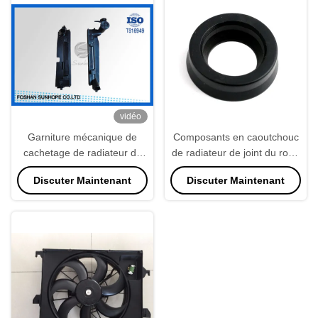
vidéo
Garniture mécanique de
Composants en caoutchouc
cachetage de radiateur de
de radiateur de joint du rond
réservoir en plastique
ISO9001 imperméable
Discuter Maintenant
Discuter Maintenant
AUTOMATIQUE de radiateur
entre le plat d'en-tête et le
réservoir en plastique