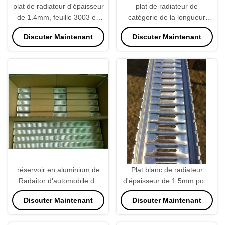
plat de radiateur d'épaisseur
plat de radiateur de
de 1.4mm, feuille 3003 en
catégorie de la longueur
aluminium pour Cummins
3003 de 50-70mm, plat de
Discuter Maintenant
Discuter Maintenant
Caterpillar
débouché de radiateur
réglable
réservoir en aluminium de
Plat blanc de radiateur
Radaitor d'automobile de
d'épaisseur de 1.5mm pour
PlateFor d'en-tête de
le noyau automatique
Discuter Maintenant
Discuter Maintenant
l'épaisseur 3003 de 1.5mm
Corolla 86 de radiateur