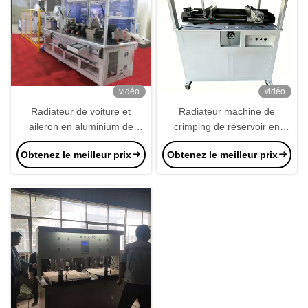
vidéo
vidéo
Radiateur de voiture et
Radiateur machine de
aileron en aluminium de
crimping de réservoir en
condensateur faisant la
plastique de haute précision
Obtenez le meilleur prix
Obtenez le meilleur prix
machine pour le roulement
rapide changement de
d'aileron d'échangeur de
matrice
chaleur