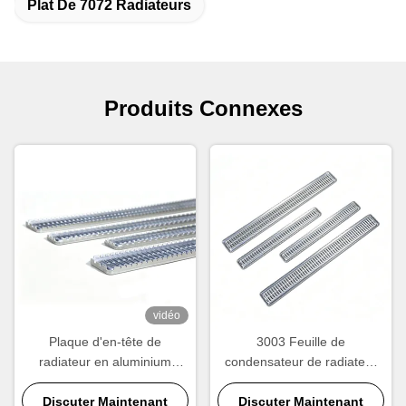
Plat De 7072 Radiateurs
Produits Connexes
vidéo
Plaque d'en-tête de
3003 Feuille de
radiateur en aluminium
condensateur de radiateur
personnalisé et plaque d'en-
en aluminium anodisé
Discuter Maintenant
tête de condensateur
résistant à la corrosion
Discuter Maintenant